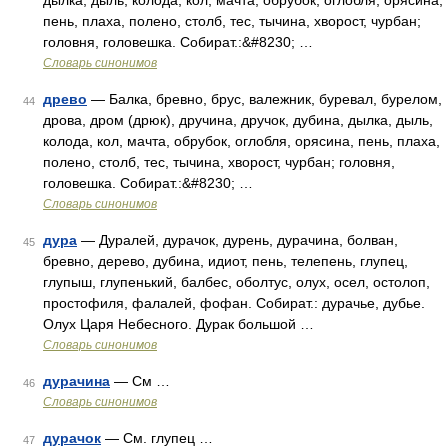
дылка, дыль, колода, кол, мачта, обрубок, оглобля, орясина,
пень, плаха, полено, столб, тес, тычина, хворост, чурбан;
головня, головешка. Собират.:&#8230; …
Словарь синонимов
древо
— Балка, бревно, брус, валежник, буревал, бурелом,
44
дрова, дром (дрюк), дручина, дручок, дубина, дылка, дыль,
колода, кол, мачта, обрубок, оглобля, орясина, пень, плаха,
полено, столб, тес, тычина, хворост, чурбан; головня,
головешка. Собират.:&#8230; …
Словарь синонимов
дура
— Дуралей, дурачок, дурень, дурачина, болван,
45
бревно, дерево, дубина, идиот, пень, телепень, глупец,
глупыш, глупенький, балбес, оболтус, олух, осел, остолоп,
простофиля, фалалей, фофан. Собират.: дурачье, дубье.
Олух Царя Небесного. Дурак большой …
Словарь синонимов
дурачина
— См …
46
Словарь синонимов
дурачок
— См. глупец …
47