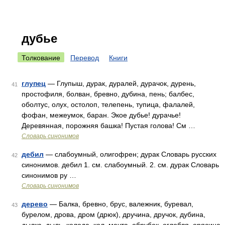
дубье
Толкование
Перевод
Книги
глупец
— Глупыш, дурак, дуралей, дурачок, дурень,
41
простофиля, болван, бревно, дубина, пень; балбес,
оболтус, олух, остолоп, телепень, тупица, фалалей,
фофан, межеумок, баран. Экое дубье! дурачье!
Деревянная, порожняя башка! Пустая голова! См …
Словарь синонимов
дебил
— слабоумный, олигофрен; дурак Словарь русских
42
синонимов. дебил 1. см. слабоумный. 2. см. дурак Словарь
синонимов ру …
Словарь синонимов
дерево
— Балка, бревно, брус, валежник, буревал,
43
бурелом, дрова, дром (дрюк), дручина, дручок, дубина,