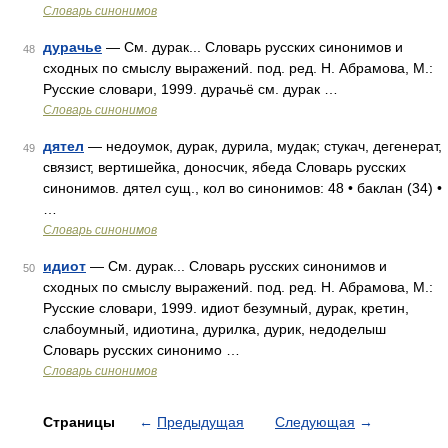
Словарь синонимов
дурачье
— См. дурак... Словарь русских синонимов и
48
сходных по смыслу выражений. под. ред. Н. Абрамова, М.:
Русские словари, 1999. дурачьё см. дурак …
Словарь синонимов
дятел
— недоумок, дурак, дурила, мудак; стукач, дегенерат,
49
связист, вертишейка, доносчик, ябеда Словарь русских
синонимов. дятел сущ., кол во синонимов: 48 • баклан (34) •
…
Словарь синонимов
идиот
— См. дурак... Словарь русских синонимов и
50
сходных по смыслу выражений. под. ред. Н. Абрамова, М.:
Русские словари, 1999. идиот безумный, дурак, кретин,
слабоумный, идиотина, дурилка, дурик, недоделыш
Словарь русских синонимо …
Словарь синонимов
Страницы
←
Предыдущая
Следующая
→